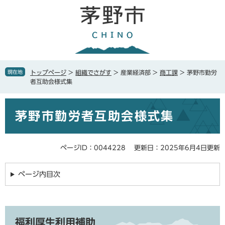
ペ
メ
ー
ニ
ジ
ュ
の
ー
先
を
頭
飛
で
ば
現在地
トップページ
>
組織でさがす
>
産業経済部
>
商工課
>
茅野市勤労
す
し
者互助会様式集
。
て
本
本
文
茅野市勤労者互助会様式集
文
へ
ページID：0044228
更新日：2025年6月4日更新
ページ内目次
福利厚生利用補助