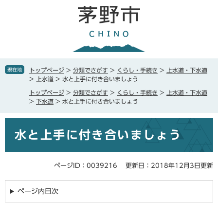
ペ
メ
ー
ニ
ジ
ュ
の
ー
先
を
頭
飛
で
ば
現在地
トップページ
>
分類でさがす
>
くらし・手続き
>
上水道・下水道
す
し
>
上水道
>
水と上手に付き合いましょう
。
て
トップページ
>
分類でさがす
>
くらし・手続き
>
上水道・下水道
本
>
下水道
>
水と上手に付き合いましょう
文
へ
本
水と上手に付き合いましょう
文
ページID：0039216
更新日：2018年12月3日更新
ページ内目次