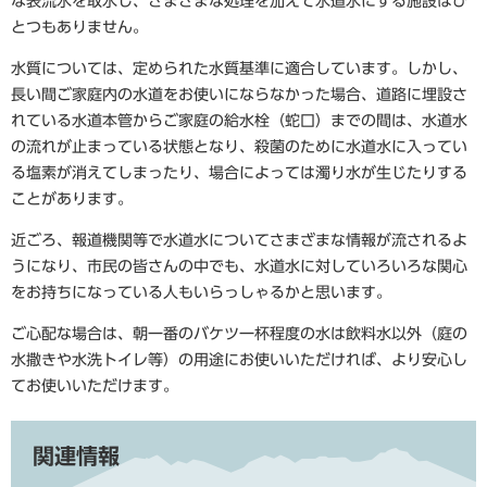
な表流水を取水し、さまざまな処理を加えて水道水にする施設はひ
とつもありません。
水質については、定められた水質基準に適合しています。しかし、
長い間ご家庭内の水道をお使いにならなかった場合、道路に埋設さ
れている水道本管からご家庭の給水栓（蛇口）までの間は、水道水
の流れが止まっている状態となり、殺菌のために水道水に入ってい
る塩素が消えてしまったり、場合によっては濁り水が生じたりする
ことがあります。
近ごろ、報道機関等で水道水についてさまざまな情報が流されるよ
うになり、市民の皆さんの中でも、水道水に対していろいろな関心
をお持ちになっている人もいらっしゃるかと思います。
ご心配な場合は、朝一番のバケツ一杯程度の水は飲料水以外（庭の
水撒きや水洗トイレ等）の用途にお使いいただければ、より安心し
てお使いいただけます。
関連情報