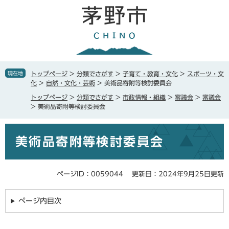
ペ
メ
ー
ニ
ジ
ュ
の
ー
先
を
頭
飛
で
ば
現在地
トップページ
>
分類でさがす
>
子育て・教育・文化
>
スポーツ・文
す
し
化
>
自然・文化・芸術
>
美術品寄附等検討委員会
。
て
トップページ
>
分類でさがす
>
市政情報・組織
>
審議会
>
審議会
本
>
美術品寄附等検討委員会
文
へ
本
美術品寄附等検討委員会
文
ページID：0059044
更新日：2024年9月25日更新
ページ内目次