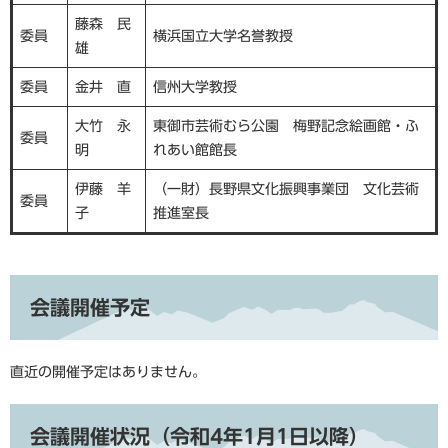
藤森 民
委員
横浜国立大学名誉教授
雄
委員
金井 直
信州大学教授
大竹 永
東御市芸術むら公園 梅野記念絵画館・ふ
委員
明
れあい館館長
伊藤 羊
（一財）長野県文化振興事業団 文化芸術
委員
子
推進室長
会議開催予定
直近の開催予定はありません。
会議開催状況（令和4年1月1日以降）