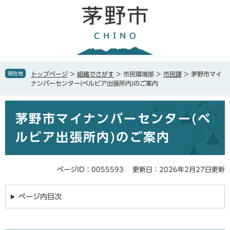
ペ
メ
ー
ニ
ジ
ュ
の
ー
先
を
頭
飛
で
ば
現在地
トップページ
>
組織でさがす
>
市民環境部
>
市民課
>
茅野市マイ
す
し
ナンバーセンター(ベルビア出張所内)のご案内
。
て
本
本
文
茅野市マイナンバーセンター(ベ
文
へ
ルビア出張所内)のご案内
ページID：0055593
更新日：2026年2月27日更新
ページ内目次