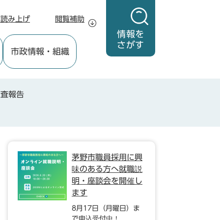
声読み上げ
閲覧補助
情報を
さがす
市政情報
・組織
監査報告
茅野市職員採用に興
味のある方へ就職説
明・座談会を開催し
ます
8月17日（月曜日）ま
で申込受付中！