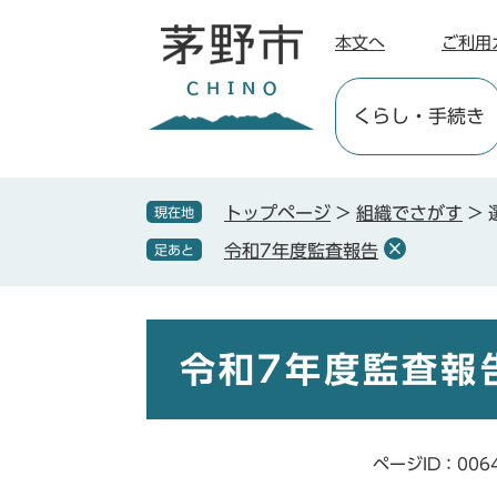
ペ
メ
ー
ニ
本文へ
ご利用
ジ
ュ
の
ー
くらし
・手続き
先
を
頭
飛
で
ば
す
し
トップページ
>
組織でさがす
>
現在地
。
て
令和7年度監査報告
足あと
本
文
へ
本
文
令和7年度監査報
ページID：006