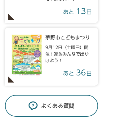
13
あと
日
茅野市こどもまつり
9月12日（土曜日）開
催！家族みんなで出か
けよう！
36
あと
日
よくある質問