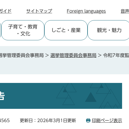
ガイド
サイトマップ
Foreign languages
音
子育て
・教育
しごと
・産業
観光
・魅力
・文化
選挙管理委員会事務局
>
選挙管理委員会事務局
>
令和7年度
告
4565
更新日：2026年3月1日更新
印刷ページ表示