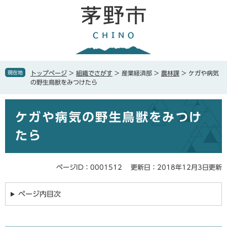
ペ
メ
ー
ニ
ジ
ュ
の
ー
先
を
頭
飛
で
ば
現在地
トップページ
>
組織でさがす
>
産業経済部
>
農林課
>
ケガや病気
す
し
の野生鳥獣をみつけたら
。
て
本
本
文
ケガや病気の野生鳥獣をみつけ
文
へ
たら
ページID：0001512
更新日：2018年12月3日更新
ページ内目次