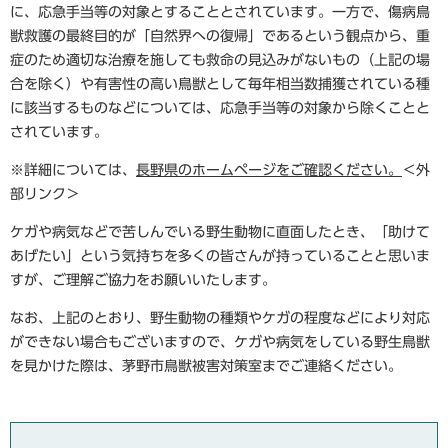
に、応急手当等の対象とすることとされています。一方で、傷病鳥
獣救護の最終目的が「自然界への復帰」であるという観点から、重
症のため適切な治療を施しても救命の見込みがないもの（上記の場
合を除く）や有害性の高い鳥獣として毎年相当数捕獲されている種
に該当するものなどについては、応急手当等の対象から除くことと
されています。
※詳細については、
長野県のホームページをご確認ください。
＜外
部リンク＞
ケガや病気などで苦しんでいる野生動物に直面したとき、「助けて
あげたい」という気持ちを多くの皆さんが持っていることと思いま
すが、ご理解ご協力をお願いいたします。
なお、上記のとおり、野生動物の種類やケガの程度などにより対応
ができない場合もございますので、ケガや病気をしている野生鳥獣
を見かけた際は、茅野市鳥獣被害対策室までご連絡ください。