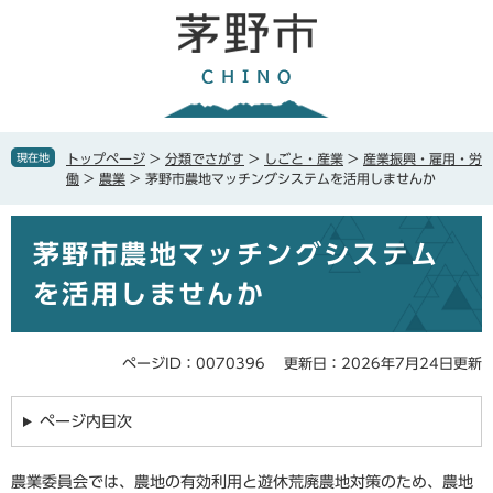
ペ
メ
ー
ニ
ジ
ュ
の
ー
先
を
頭
飛
で
ば
現在地
トップページ
>
分類でさがす
>
しごと・産業
>
産業振興・雇用・労
す
し
働
>
農業
>
茅野市農地マッチングシステムを活用しませんか
。
て
本
本
文
茅野市農地マッチングシステム
文
へ
を活用しませんか
ページID：0070396
更新日：2026年7月24日更新
ページ内目次
農業委員会では、農地の有効利用と遊休荒廃農地対策のため、農地