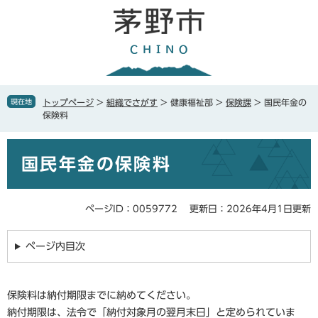
ペ
メ
ー
ニ
ジ
ュ
の
ー
先
を
頭
飛
で
ば
現在地
トップページ
>
組織でさがす
>
健康福祉部
>
保険課
>
国民年金の
す
し
保険料
。
て
本
本
文
国民年金の保険料
文
へ
ページID：0059772
更新日：2026年4月1日更新
ページ内目次
保険料は納付期限までに納めてください。
納付期限は、法令で「納付対象月の翌月末日」と定められていま