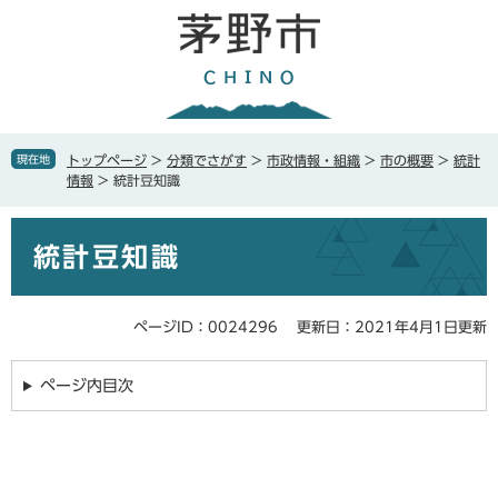
ペ
メ
ー
ニ
ジ
ュ
の
ー
先
を
頭
飛
で
ば
現在地
トップページ
>
分類でさがす
>
市政情報・組織
>
市の概要
>
統計
す
し
情報
>
統計豆知識
。
て
本
本
文
統計豆知識
文
へ
ページID：0024296
更新日：2021年4月1日更新
ページ内目次