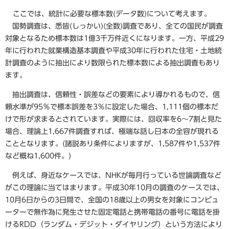
ここでは、統計に必要な標本数(データ数)について考えます。
国勢調査は、悉皆(しっかい)(全数)調査であり、全ての国民が調査
対象となるため標本数は1億3千万件近くになります。一方、平成29
年に行われた就業構造基本調査や平成30年に行われた住宅・土地統
計調査のように抽出により数限られた標本数による抽出調査もあり
ます。
抽出調査は、信頼性・誤差などの要素により導かれるもので、信
頼水準が95％で標本誤差を3％に設定した場合、1,111個の標本だ
けで形が求まるとされています。実際には、回収率を6～7割と見た
場合、理論上1,667件調査すれば、極端な話し日本の全容が現れる
こととなります。(諸説あり条件によりますが、1,587件や1,537件
など概ね1,600件。)
例えば、身近なケースでは、NHKが毎月行っている世論調査など
がこの理論に当てはまります。平成30年10月の調査のケースでは、
10月6日からの3日間で、全国の18歳以上の男女を対象にコンピュ
ーターで無作為に発生させた固定電話と携帯電話の番号に電話を掛
けるRDD（ランダム・デジット・ダイヤリング）という方法により