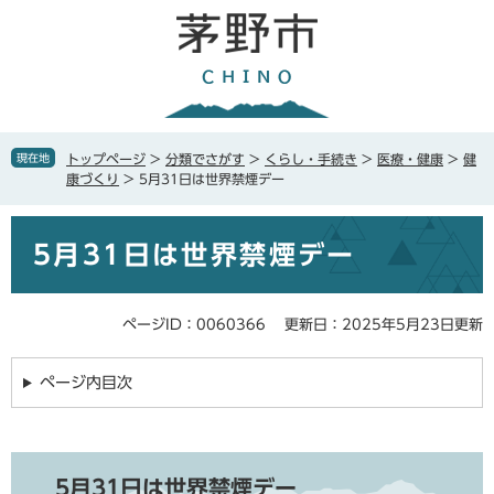
ペ
メ
ー
ニ
ジ
ュ
の
ー
先
を
頭
飛
で
ば
現在地
トップページ
>
分類でさがす
>
くらし・手続き
>
医療・健康
>
健
す
し
康づくり
>
5月31日は世界禁煙デー
。
て
本
本
文
5月31日は世界禁煙デー
文
へ
ページID：0060366
更新日：2025年5月23日更新
ページ内目次
5月31日は世界禁煙デー