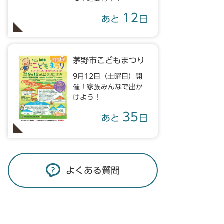
12
あと
日
茅野市こどもまつり
9月12日（土曜日）開
催！家族みんなで出か
けよう！
35
あと
日
よくある質問