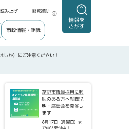
声読み上げ
閲覧補助
情報を
さがす
市政情報
・組織
はしか）にご注意ください！
茅野市職員採用に興
味のある方へ就職説
明・座談会を開催し
ます
8月17日（月曜日）ま
で申込受付中！