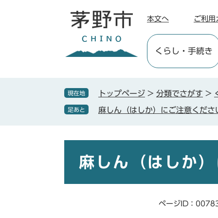
ペ
メ
ー
ニ
本文へ
ご利用
ジ
ュ
の
ー
くらし
・手続き
先
を
頭
飛
で
ば
す
し
トップページ
>
分類でさがす
>
現在地
。
て
麻しん（はしか）にご注意くださ
足あと
本
文
へ
本
文
麻しん（はしか）
ページID：0078