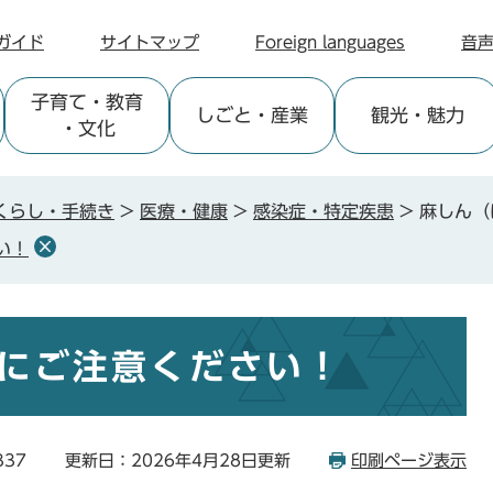
ガイド
サイトマップ
Foreign languages
音
子育て
・教育
しごと
・産業
観光
・魅力
・文化
くらし・手続き
>
医療・健康
>
感染症・特定疾患
>
麻しん（
い！
にご注意ください！
337
更新日：2026年4月28日更新
印刷ページ表示