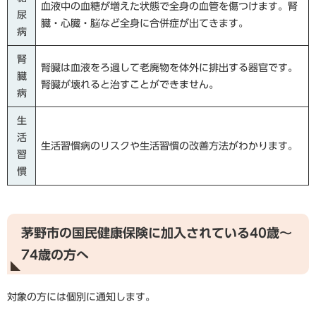
血液中の血糖が増えた状態で全身の血管を傷つけます。腎
尿
臓・心臓・脳など全身に合併症が出てきます。
病
腎
腎臓は血液をろ過して老廃物を体外に排出する器官です。
臓
腎臓が壊れると治すことができません。
病
生
活
生活習慣病のリスクや生活習慣の改善方法がわかります。
習
慣
茅野市の国民健康保険に加入されている40歳～
74歳の方へ
対象の方には個別に通知します。