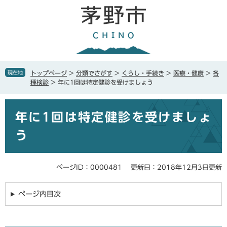
ペ
メ
ー
ニ
ジ
ュ
の
ー
先
を
頭
飛
で
ば
現在地
トップページ
>
分類でさがす
>
くらし・手続き
>
医療・健康
>
各
す
し
種検診
>
年に1回は特定健診を受けましょう
。
て
本
本
文
年に1回は特定健診を受けましょ
文
へ
う
ページID：0000481
更新日：2018年12月3日更新
ページ内目次