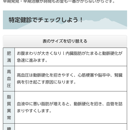
早期発見・早期治療が時間もお金も一番かからないからです。
特定健診でチェックしよう！
表のサイズを切り替える
肥
お腹まわりが大きくなりｌ内臓脂肪がたまると動脈硬化が
満
急速に進みます。
高
高血圧は動脈硬化を招きやすく、心筋梗塞や脳卒中、腎臓
血
病を引き起こす原因になります。
圧
脂
質
血液中に悪い脂肪が増えると、動脈硬化を招き、血管を詰
異
まりやすくします。
常
糖