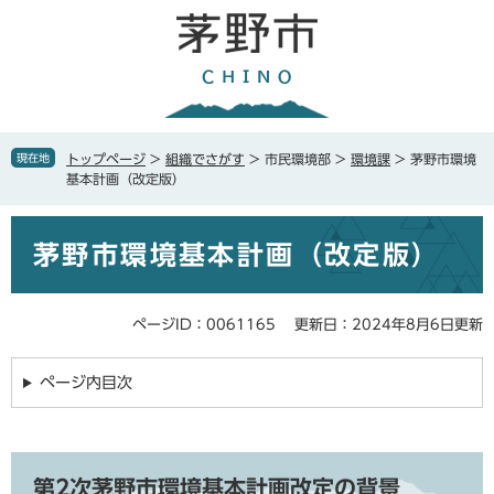
ペ
メ
ー
ニ
ジ
ュ
の
ー
先
を
頭
飛
で
ば
現在地
トップページ
>
組織でさがす
>
市民環境部
>
環境課
>
茅野市環境
す
し
基本計画（改定版）
。
て
本
本
文
茅野市環境基本計画（改定版）
文
へ
ページID：0061165
更新日：2024年8月6日更新
ページ内目次
第2次茅野市環境基本計画改定の背景