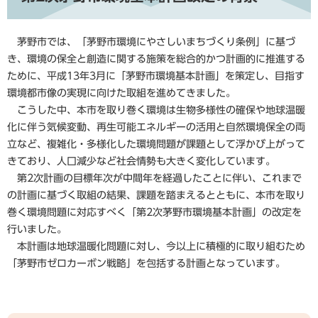
茅野市では、「茅野市環境にやさしいまちづくり条例」に基づ
き、環境の保全と創造に関する施策を総合的かつ計画的に推進する
ために、平成13年3月に「茅野市環境基本計画」を策定し、目指す
環境都市像の実現に向けた取組を進めてきました。
こうした中、本市を取り巻く環境は生物多様性の確保や地球温暖
化に伴う気候変動、再生可能エネルギーの活用と自然環境保全の両
立など、複雑化・多様化した環境問題が課題として浮かび上がって
きており、人口減少など社会情勢も大きく変化しています。
第2次計画の目標年次が中間年を経過したことに伴い、これまで
の計画に基づく取組の結果、課題を踏まえるとともに、本市を取り
巻く環境問題に対応すべく「第2次茅野市環境基本計画」の改定を
行いました。
本計画は地球温暖化問題に対し、今以上に積極的に取り組むため
「茅野市ゼロカーボン戦略」を包括する計画となっています。