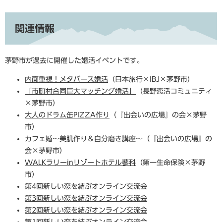
関連情報
茅野市が過去に開催した婚活イベントです。
内面重視！メタバース婚活
（日本旅行×IBJ×茅野市）
「市町村合同巨大マッチング婚活」
（長野恋活コミュニティ
×茅野市）
大人のドラム缶PIZZA作り
（『出会いの広場』の会×茅野
市）
カフェ婚～美肌作り＆自分磨き講座～（『出会いの広場』の
会×茅野市）
WALKラリーinリゾートホテル蓼科
（第一生命保険×茅野
市）
第4
回新しい恋を結ぶオンライン交流会
第3回新しい恋を結ぶオンライン交流会
第2回新しい恋を結ぶオンライン交流会
第1回新しい恋を結ぶオンライン交流会