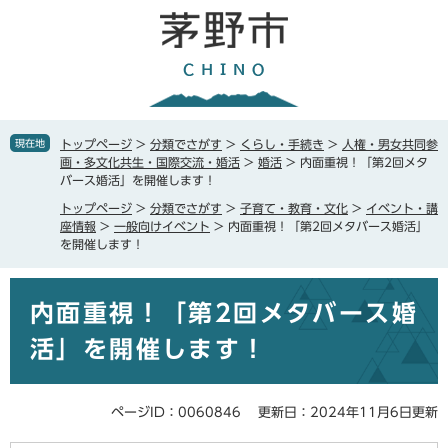
ペ
メ
ー
ニ
ジ
ュ
の
ー
先
を
頭
飛
で
ば
現在地
トップページ
>
分類でさがす
>
くらし・手続き
>
人権・男女共同参
す
し
画・多文化共生・国際交流・婚活
>
婚活
>
内面重視！「第2回メタ
。
て
バース婚活」を開催します！
本
トップページ
>
分類でさがす
>
子育て・教育・文化
>
イベント・講
文
座情報
>
一般向けイベント
>
内面重視！「第2回メタバース婚活」
へ
を開催します！
本
内面重視！「第2回メタバース婚
文
活」を開催します！
ページID：0060846
更新日：2024年11月6日更新