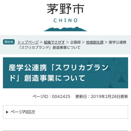
ペ
メ
ー
ニ
ジ
ュ
の
ー
先
を
頭
飛
で
ば
現在地
トップページ
>
組織でさがす
>
企画部
>
地域創生課
>
産学公連携
す
し
「スワリカブランド」創造事業について
。
て
本
本
文
産学公連携「スワリカブラン
文
へ
ド」創造事業について
ページID：0042425
更新日：2019年2月28日更新
ページ内目次