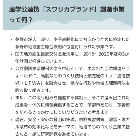
産学公連携「スワリカブランド」創造事業
って何？
茅野市が人口減少、少子高齢化に立ち向かうために策定した
茅野市地域創生総合戦略に位置付けられた事業です。
国の地方創生推進交付金を活用し、2018～2020年度の3か
年計画で推進しています。
公立諏訪東京理科大学を中心として、恵まれた自然環境をフ
ィールドに、高度なものづくり技術と最先端のＩｏＴ通信技
術（ＬＰＷＡ）を融合させ、様々な行政や地域の課題解決を
図る取り組みです。
また、この取り組みを推進する体制と、そこで産み出された
成果を一体的に情報発信することで、茅野市を知り、茅野市
を訪れるきっかけにしていただきたいと考えます。
現在、安全・安心な登山の実現、鳥獣被害対策、除雪・塩カ
ル散布の効率化などをテーマに、地域のものづくり企業の皆
さんと一緒に研究開発を進めています。