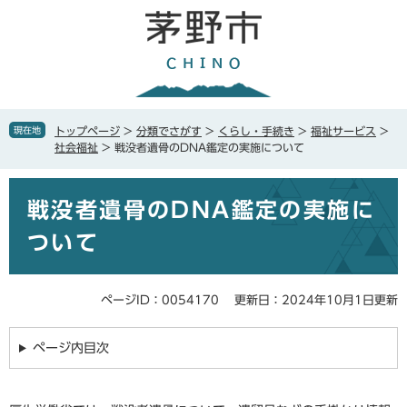
ペ
メ
ー
ニ
ジ
ュ
の
ー
先
を
頭
飛
で
ば
現在地
トップページ
>
分類でさがす
>
くらし・手続き
>
福祉サービス
>
す
し
社会福祉
>
戦没者遺骨のDNA鑑定の実施について
。
て
本
本
文
戦没者遺骨のDNA鑑定の実施に
文
へ
ついて
ページID：0054170
更新日：2024年10月1日更新
ページ内目次