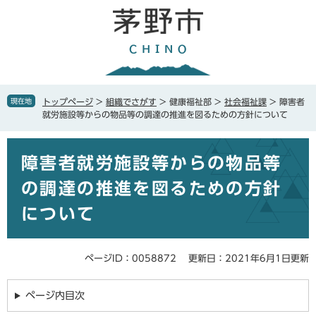
ペ
メ
ー
ニ
ジ
ュ
の
ー
先
を
頭
飛
で
ば
現在地
トップページ
>
組織でさがす
>
健康福祉部
>
社会福祉課
>
障害者
す
し
就労施設等からの物品等の調達の推進を図るための方針について
。
て
本
本
文
障害者就労施設等からの物品等
文
へ
の調達の推進を図るための方針
について
ページID：0058872
更新日：2021年6月1日更新
ページ内目次