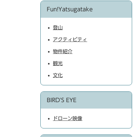
Fun!Yatsugatake
登山
アクティビティ
物件紹介
観光
文化
BIRD'S EYE
ドローン映像