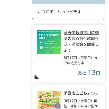
プロモーションビデオ
茅野市職員採用に興
味のある方へ就職説
明・座談会を開催し
ます
8月17日（月曜日）ま
で申込受付中！
13
あと
日
茅野市こどもまつり
9月12日（土曜日）開
催！家族みんなで出か