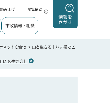
声読み上げ
閲覧補助
情報を
さがす
市政情報
・組織
ナネットChino
>
山と生きる｜八ヶ岳でビ
「山との生き方」