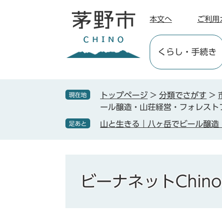
ペ
メ
ー
ニ
本文へ
ご利用
ジ
ュ
の
ー
くらし
・手続き
先
を
頭
飛
で
ば
す
し
トップページ
>
分類でさがす
>
現在地
。
て
ール醸造・山荘経営・フォレスト
本
山と生きる｜八ヶ岳でビール醸造
足あと
文
へ
ビーナネットChino