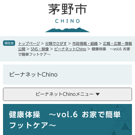
ペ
メ
ー
ニ
ジ
ュ
の
ー
先
を
頭
飛
で
ば
現在地
トップページ
>
分類でさがす
>
市政情報・組織
>
広報・広聴・情報
す
し
公開
>
SNS・映像
>
ビーナネットChino
>
健康体操 ～vol.6 お家
。
て
で簡単フットケア～
本
文
へ
ビーナネットChino
ビーナネットChinoメニュー
本
健康体操 ～vol.6 お家で簡単
文
フットケア～