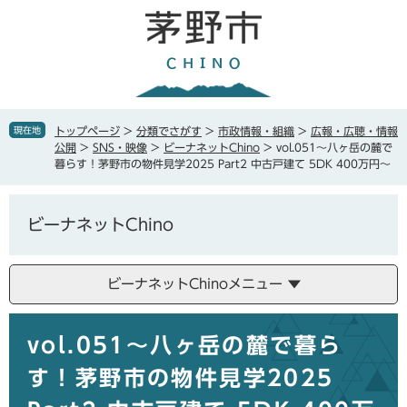
ペ
メ
ー
ニ
ジ
ュ
の
ー
先
を
頭
飛
で
ば
現在地
トップページ
>
分類でさがす
>
市政情報・組織
>
広報・広聴・情報
す
し
公開
>
SNS・映像
>
ビーナネットChino
>
vol.051〜八ヶ岳の麓で
。
て
暮らす！茅野市の物件見学2025 Part2 中古戸建て 5DK 400万円〜
本
文
へ
ビーナネットChino
ビーナネットChinoメニュー
本
vol.051〜八ヶ岳の麓で暮ら
文
す！茅野市の物件見学2025