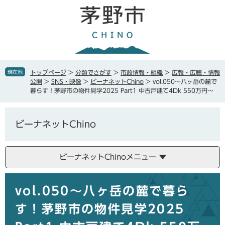
ペ
メ
ー
ニ
ジ
ュ
の
ー
先
を
頭
飛
で
ば
現在地
トップページ
>
分類でさがす
>
市政情報・組織
>
広報・広聴・情報
す
し
公開
>
SNS・映像
>
ビーナネットChino
>
vol.050〜八ヶ岳の麓で
。
て
暮らす！茅野市の物件見学2025 Part1 中古戸建て4Dk 550万円〜
本
文
へ
ビーナネットChino
ビーナネットChinoメニュー
本
vol.050〜八ヶ岳の麓で暮ら
文
す！茅野市の物件見学2025