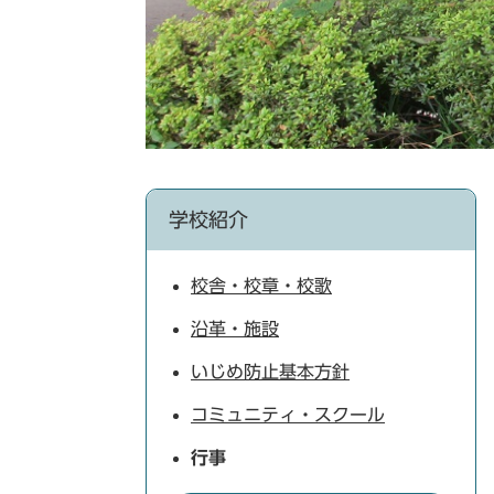
学校紹介
校舎・校章・校歌
沿革・施設
いじめ防止基本方針
コミュニティ・スクール
行事