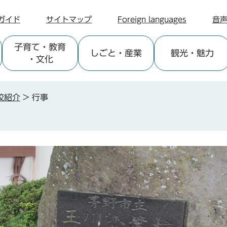
ガイド
サイトマップ
Foreign languages
音
子育て
・教育
しごと
・産業
観光
・魅力
・文化
校紹介
>
行事