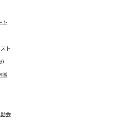
ート
テスト
修）
寄贈
運動会