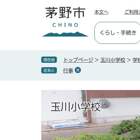
ペ
メ
ー
ニ
本文へ
ご利用
ジ
ュ
の
ー
くらし
・手続き
先
を
頭
飛
で
ば
す
し
トップページ
>
玉川小学校
>
学
現在地
。
て
行事
足あと
本
文
へ
玉川小学校