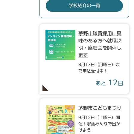
学校紹介の一覧
茅野市職員採用に興
味のある方へ就職説
明・座談会を開催し
ます
8月17日（月曜日）ま
で申込受付中！
12
あと
日
茅野市こどもまつり
9月12日（土曜日）開
催！家族みんなで出か
けよう！