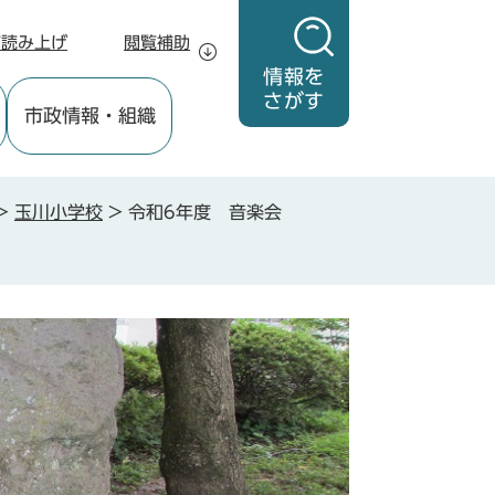
声読み上げ
閲覧補助
情報を
さがす
市政情報
・組織
>
玉川小学校
>
令和6年度 音楽会