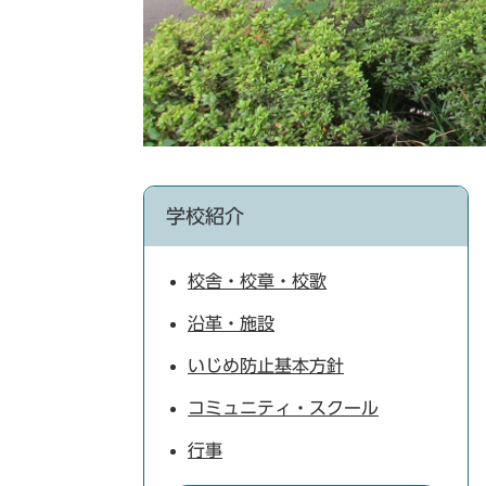
学校紹介
校舎・校章・校歌
沿革・施設
いじめ防止基本方針
コミュニティ・スクール
行事