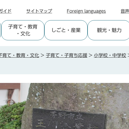
ガイド
サイトマップ
Foreign languages
音
子育て
・教育
しごと
・産業
観光
・魅力
・文化
子育て・教育・文化
>
子育て・子育ち応援
>
小学校・中学校