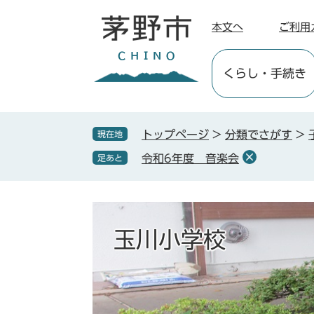
ペ
メ
ー
ニ
本文へ
ご利用
ジ
ュ
の
ー
くらし
・手続き
先
を
頭
飛
で
ば
す
し
トップページ
>
分類でさがす
>
現在地
。
て
令和6年度 音楽会
足あと
本
文
へ
玉川小学校