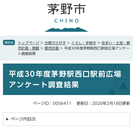
ペ
メ
ー
ニ
ジ
ュ
の
ー
先
を
頭
飛
で
ば
現在地
トップページ
>
分類でさがす
>
くらし・手続き
>
住まい・土地・都
す
し
市計画・景観
>
都市計画
>
平成30年度茅野駅西口駅前広場アンケー
。
て
ト調査結果
本
文
本
へ
平成30年度茅野駅西口駅前広場
文
アンケート調査結果
ページID：0056411
更新日：2020年2月18日更新
ページ内目次