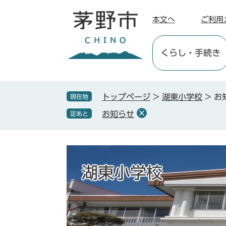
ペ
メ
ー
ニ
本文へ
ご利用
ジ
ュ
の
ー
くらし
・手続き
先
を
頭
飛
で
ば
す
し
トップページ
>
湖東小学校
>
お
現在地
。
て
お知らせ
足あと
本
文
へ
湖東小学校