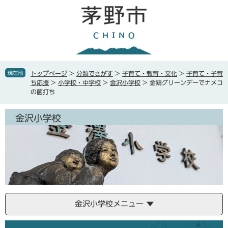
ペ
メ
ー
ニ
ジ
ュ
の
ー
先
を
頭
飛
で
ば
現在地
トップページ
>
分類でさがす
>
子育て・教育・文化
>
子育て・子育
す
し
ち応援
>
小学校・中学校
>
金沢小学校
>
金鶏グリーンデーでナメコ
。
て
の菌打ち
本
文
金沢小学校
へ
金沢小学校メニュー
本