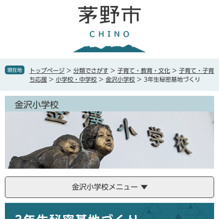
ペ
メ
ー
ニ
ジ
ュ
の
ー
先
を
頭
飛
で
ば
現在地
トップページ
>
分類でさがす
>
子育て・教育・文化
>
子育て・子育
す
し
ち応援
>
小学校・中学校
>
金沢小学校
>
3年生秘密基地づくり
。
て
本
金沢小学校
文
へ
金沢小学校メニュー
本
文