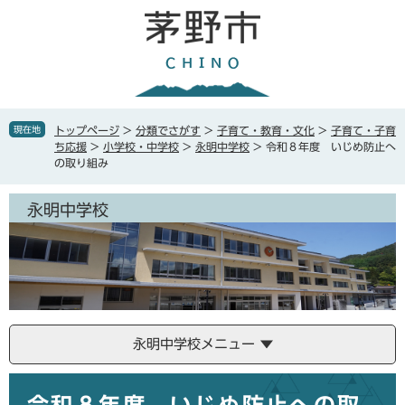
ペ
メ
ー
ニ
ジ
ュ
の
ー
先
を
頭
飛
で
ば
現在地
トップページ
>
分類でさがす
>
子育て・教育・文化
>
子育て・子育
す
し
ち応援
>
小学校・中学校
>
永明中学校
>
令和８年度 いじめ防止へ
。
て
の取り組み
本
文
永明中学校
へ
永明中学校メニュー
本
文