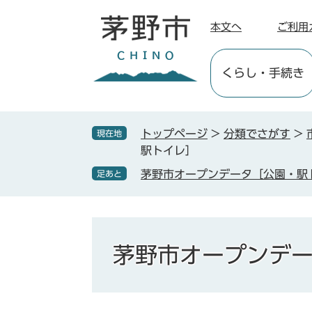
ペ
メ
ー
ニ
本文へ
ご利用
ジ
ュ
の
ー
くらし
・手続き
先
を
頭
飛
で
ば
す
し
トップページ
>
分類でさがす
>
現在地
。
て
駅トイレ］
本
茅野市オープンデータ［公園・駅
足あと
文
へ
茅野市オープンデ