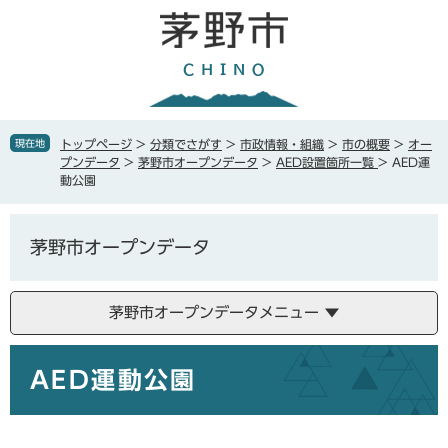
ペ
メ
ー
ニ
ジ
ュ
の
ー
先
を
頭
飛
で
ば
現在地
トップページ
>
分類でさがす
>
市政情報・組織
>
市の概要
>
オー
す
し
プンデータ
>
茅野市オープンデータ
>
AED設置箇所一覧
>
AED運
。
て
動公園
本
文
へ
茅野市オープンデータ
茅野市オープンデータメニュー
本
AED運動公園
文