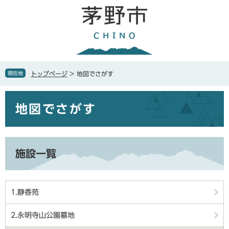
ペ
メ
ー
ニ
ジ
ュ
の
ー
先
を
頭
飛
で
ば
現在地
トップページ
>
地図でさがす
す
し
。
て
本
本
地図でさがす
文
文
へ
施設一覧
1.静香苑
2.永明寺山公園墓地