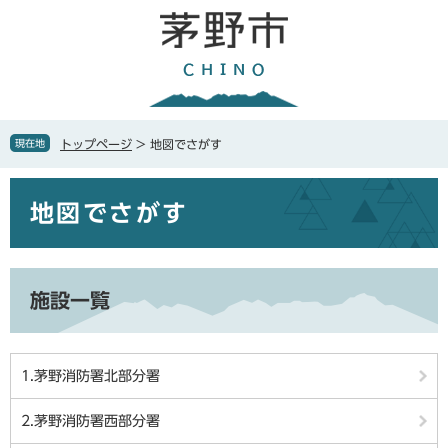
ペ
メ
ー
ニ
ジ
ュ
の
ー
先
を
頭
飛
で
ば
現在地
トップページ
>
地図でさがす
す
し
。
て
本
本
地図でさがす
文
文
へ
施設一覧
1.茅野消防署北部分署
2.茅野消防署西部分署