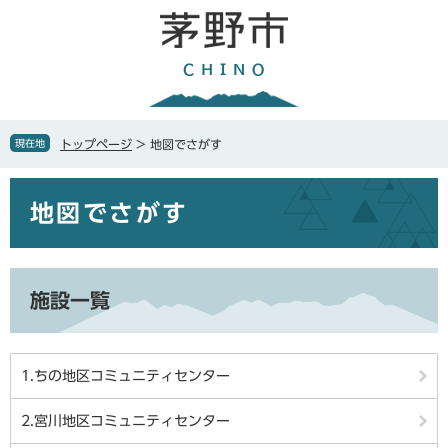
ペ
メ
ー
ニ
ジ
ュ
の
ー
先
を
頭
飛
で
ば
現在地
トップページ
>
地図でさがす
す
し
。
て
本
本
地図でさがす
文
文
へ
施設一覧
1.ちの地区コミュニティセンター
2.宮川地区コミュニティセンター