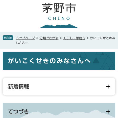
ペ
メ
ー
ニ
ジ
ュ
の
ー
先
を
頭
飛
で
ば
現在地
トップページ
>
分類でさがす
>
くらし・手続き
>
がいこくせきのみ
す
し
なさんへ
。
て
本
本
文
がいこくせきのみなさんへ
文
へ
新着情報
てつづき