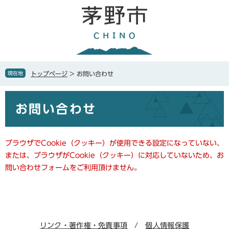
ペ
メ
ー
ニ
ジ
ュ
の
ー
先
を
頭
飛
で
ば
現在地
トップページ
>
お問い合わせ
す
し
。
て
本
本
お問い合わせ
文
文
へ
ブラウザでCookie（クッキー）が使用できる設定になっていない、
または、ブラウザがCookie（クッキー）に対応していないため、お
問い合わせフォームをご利用頂けません。
リンク・著作権・免責事項
個人情報保護