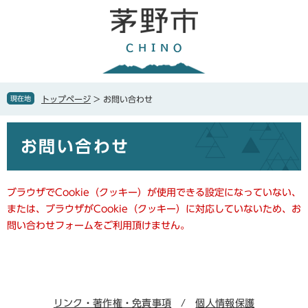
ペ
メ
ー
ニ
ジ
ュ
の
ー
先
を
頭
飛
で
ば
現在地
トップページ
>
お問い合わせ
す
し
。
て
本
本
お問い合わせ
文
文
へ
ブラウザでCookie（クッキー）が使用できる設定になっていない、
または、ブラウザがCookie（クッキー）に対応していないため、お
問い合わせフォームをご利用頂けません。
リンク・著作権・免責事項
個人情報保護