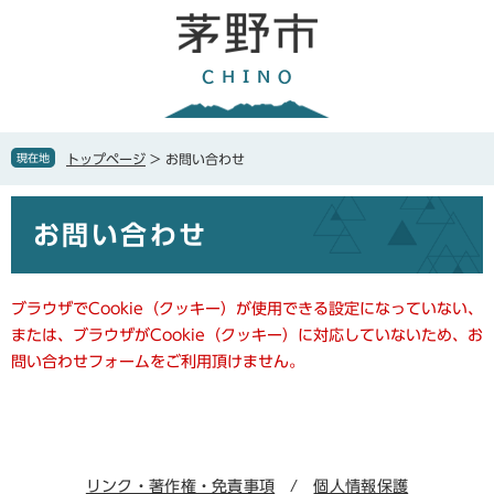
ペ
メ
ー
ニ
ジ
ュ
の
ー
先
を
頭
飛
で
ば
現在地
トップページ
>
お問い合わせ
す
し
。
て
本
本
お問い合わせ
文
文
へ
ブラウザでCookie（クッキー）が使用できる設定になっていない、
または、ブラウザがCookie（クッキー）に対応していないため、お
問い合わせフォームをご利用頂けません。
リンク・著作権・免責事項
個人情報保護