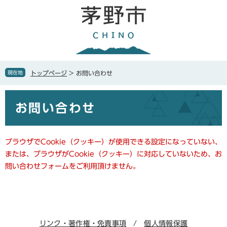
ペ
メ
ー
ニ
ジ
ュ
の
ー
先
を
頭
飛
で
ば
現在地
トップページ
>
お問い合わせ
す
し
。
て
本
本
お問い合わせ
文
文
へ
ブラウザでCookie（クッキー）が使用できる設定になっていない、
または、ブラウザがCookie（クッキー）に対応していないため、お
問い合わせフォームをご利用頂けません。
リンク・著作権・免責事項
個人情報保護