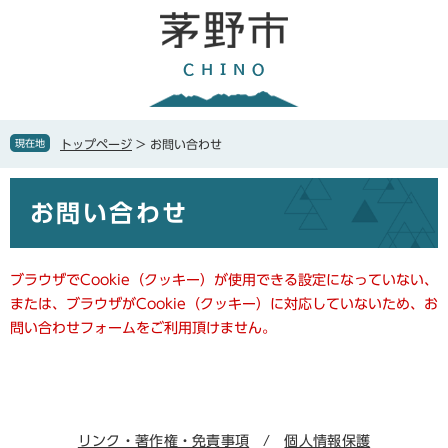
ペ
メ
ー
ニ
ジ
ュ
の
ー
先
を
頭
飛
で
ば
現在地
トップページ
>
お問い合わせ
す
し
。
て
本
本
お問い合わせ
文
文
へ
ブラウザでCookie（クッキー）が使用できる設定になっていない、
または、ブラウザがCookie（クッキー）に対応していないため、お
問い合わせフォームをご利用頂けません。
リンク・著作権・免責事項
個人情報保護