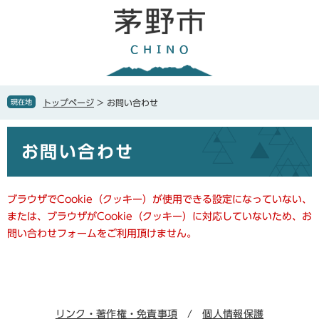
ペ
メ
ー
ニ
ジ
ュ
の
ー
先
を
頭
飛
で
ば
現在地
トップページ
>
お問い合わせ
す
し
。
て
本
本
お問い合わせ
文
文
へ
ブラウザでCookie（クッキー）が使用できる設定になっていない、
または、ブラウザがCookie（クッキー）に対応していないため、お
問い合わせフォームをご利用頂けません。
リンク・著作権・免責事項
個人情報保護