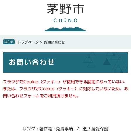
ペ
メ
ー
ニ
ジ
ュ
の
ー
先
を
頭
飛
で
ば
現在地
トップページ
>
お問い合わせ
す
し
。
て
本
本
お問い合わせ
文
文
へ
ブラウザでCookie（クッキー）が使用できる設定になっていない、
または、ブラウザがCookie（クッキー）に対応していないため、お
問い合わせフォームをご利用頂けません。
リンク・著作権・免責事項
個人情報保護