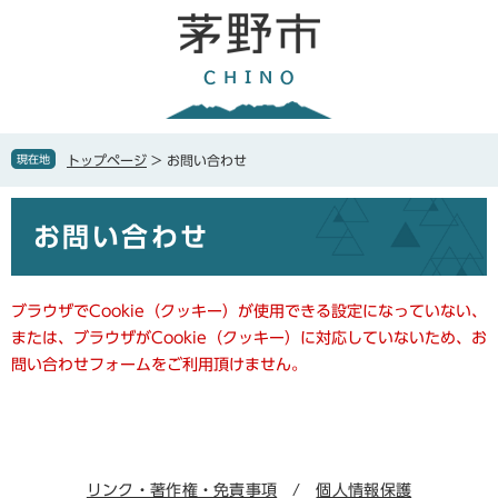
ペ
メ
ー
ニ
ジ
ュ
の
ー
先
を
頭
飛
で
ば
現在地
トップページ
>
お問い合わせ
す
し
。
て
本
本
お問い合わせ
文
文
へ
ブラウザでCookie（クッキー）が使用できる設定になっていない、
または、ブラウザがCookie（クッキー）に対応していないため、お
問い合わせフォームをご利用頂けません。
リンク・著作権・免責事項
個人情報保護