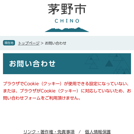
ペ
メ
ー
ニ
ジ
ュ
の
ー
先
を
頭
飛
で
ば
現在地
トップページ
>
お問い合わせ
す
し
。
て
本
本
お問い合わせ
文
文
へ
ブラウザでCookie（クッキー）が使用できる設定になっていない、
または、ブラウザがCookie（クッキー）に対応していないため、お
問い合わせフォームをご利用頂けません。
リンク・著作権・免責事項
個人情報保護