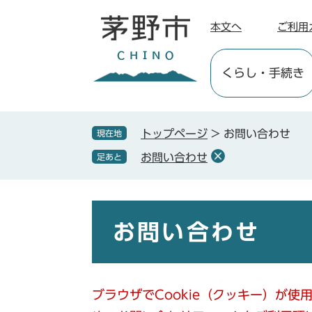
ペ
メ
ー
ニ
本文へ
ご利用
ジ
ュ
の
ー
くらし
・手続き
先
を
頭
飛
で
ば
す
し
トップページ
>
お問い合わせ
現在地
。
て
お問い合わせ
足あと
本
文
へ
本
文
お問い合わせ
ブラウザでCookie（クッキー）が