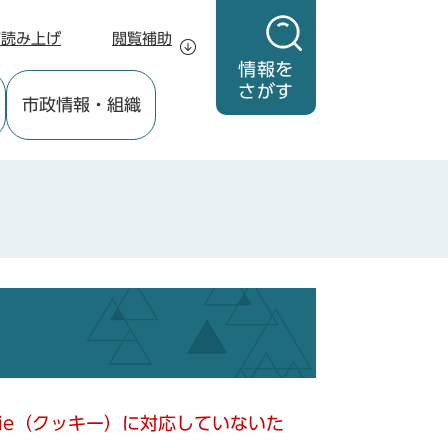
声読み上げ
閲覧補助
情報を
さがす
市政情報
・組織
kie（クッキー）に対応していないた