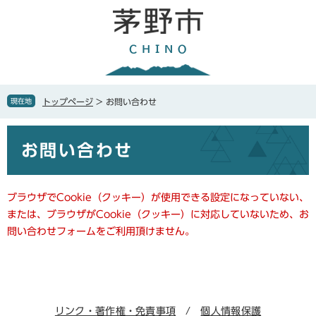
ペ
メ
ー
ニ
ジ
ュ
の
ー
先
を
頭
飛
で
ば
現在地
トップページ
>
お問い合わせ
す
し
。
て
本
本
お問い合わせ
文
文
へ
ブラウザでCookie（クッキー）が使用できる設定になっていない、
または、ブラウザがCookie（クッキー）に対応していないため、お
問い合わせフォームをご利用頂けません。
リンク・著作権・免責事項
個人情報保護