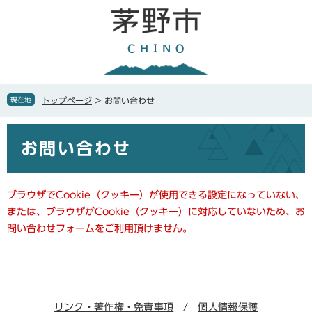
ペ
メ
ー
ニ
ジ
ュ
の
ー
先
を
頭
飛
で
ば
現在地
トップページ
>
お問い合わせ
す
し
。
て
本
本
お問い合わせ
文
文
へ
ブラウザでCookie（クッキー）が使用できる設定になっていない、
または、ブラウザがCookie（クッキー）に対応していないため、お
問い合わせフォームをご利用頂けません。
リンク・著作権・免責事項
個人情報保護