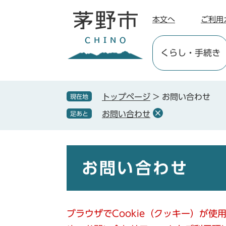
ペ
メ
ー
ニ
本文へ
ご利用
ジ
ュ
の
ー
くらし
・手続き
先
を
頭
飛
で
ば
す
し
トップページ
>
お問い合わせ
現在地
。
て
お問い合わせ
足あと
本
文
へ
本
文
お問い合わせ
ブラウザでCookie（クッキー）が