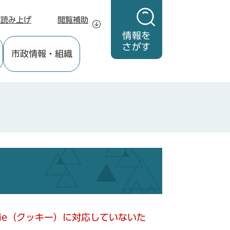
声読み上げ
閲覧補助
情報を
さがす
市政情報
・組織
kie（クッキー）に対応していないた