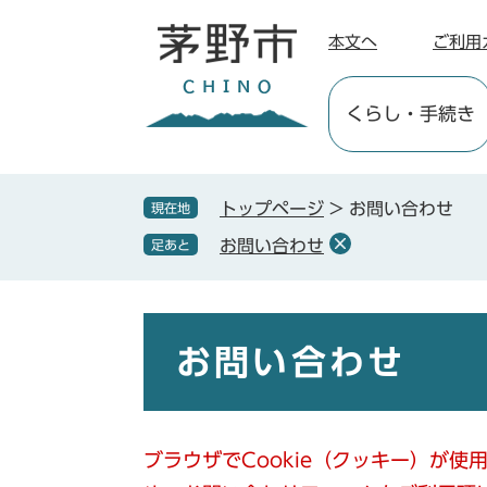
ペ
メ
ー
ニ
本文へ
ご利用
ジ
ュ
の
ー
くらし
・手続き
先
を
頭
飛
で
ば
す
し
トップページ
>
お問い合わせ
現在地
。
て
お問い合わせ
足あと
本
文
へ
本
文
お問い合わせ
ブラウザでCookie（クッキー）が