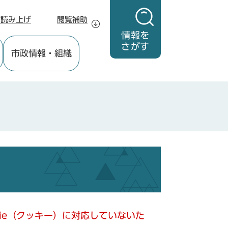
声読み上げ
閲覧補助
情報を
さがす
市政情報
・組織
kie（クッキー）に対応していないた