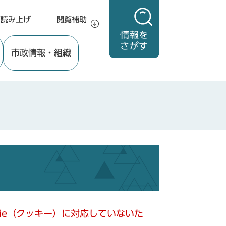
声読み上げ
閲覧補助
情報を
さがす
市政情報
・組織
kie（クッキー）に対応していないた