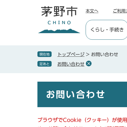
ペ
メ
ー
ニ
本文へ
ご利用
ジ
ュ
の
ー
くらし
・手続き
先
を
頭
飛
で
ば
す
し
トップページ
>
お問い合わせ
現在地
。
て
お問い合わせ
足あと
本
文
へ
本
文
お問い合わせ
ブラウザでCookie（クッキー）が