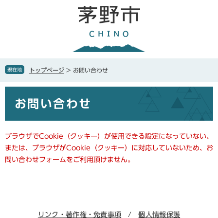
ペ
メ
ー
ニ
ジ
ュ
の
ー
先
を
頭
飛
で
ば
現在地
トップページ
>
お問い合わせ
す
し
。
て
本
本
お問い合わせ
文
文
へ
ブラウザでCookie（クッキー）が使用できる設定になっていない、
または、ブラウザがCookie（クッキー）に対応していないため、お
問い合わせフォームをご利用頂けません。
リンク・著作権・免責事項
個人情報保護